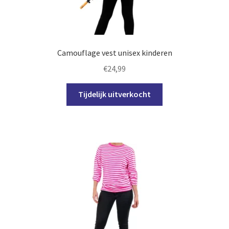
op
de
productpagina
Camouflage vest unisex kinderen
€
24,99
Dit
Tijdelijk uitverkocht
product
heeft
meerdere
variaties.
Deze
optie
kan
gekozen
worden
op