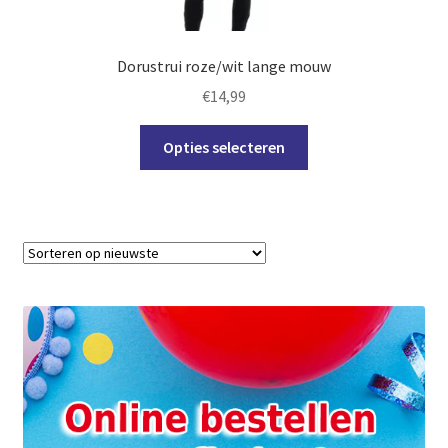
de
productpagina
Dorustrui roze/wit lange mouw
€
14,99
Dit
Opties selecteren
product
heeft
meerdere
variaties.
Deze
optie
kan
gekozen
worden
op
de
productpagina