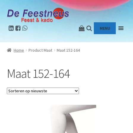
Ga
Ga
door
naar
naar
de
MENU
navigatie
inhoud
Home
Product Maat
Maat 152-164
Maat 152-164