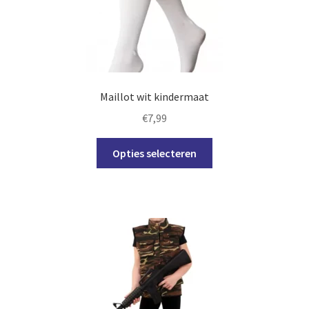
Maillot wit kindermaat
€
7,99
Dit
Opties selecteren
product
heeft
meerdere
variaties.
Deze
optie
kan
gekozen
worden