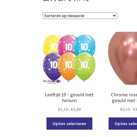
Leeftijd 10 – gevuld met
Chrome rose
helium
gevuld met
Prijsklasse:
€
3,10
-
€
3,60
€
3,10
-
€
€3,10
Dit
tot
Opties selecteren
Opties sele
product
€3,60
heeft