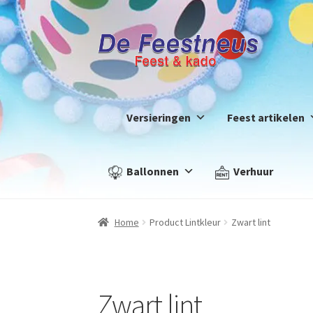
Ga
Ga
door
naar
naar
de
navigatie
inhoud
Versieringen
Feest artikelen
Ballonnen
Verhuur
Home
Product Lintkleur
Zwart lint
Zwart lint