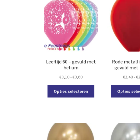
optie
kan
gekozen
worden
op
de
productpagina
Leeftijd 60 – gevuld met
Rode metalli
helium
gevuld met
Prijsklasse:
€
3,10
-
€
3,60
€
2,40
-
€
€3,10
Dit
tot
Opties selecteren
Opties sele
product
€3,60
heeft
meerdere
variaties.
Deze
optie
kan