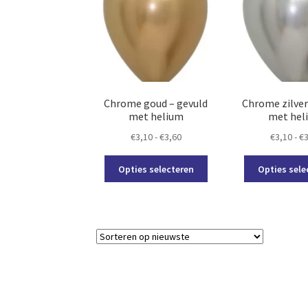
gekozen
worden
op
de
productpagina
Chrome goud – gevuld
Chrome zilver
met helium
met hel
Prijsklasse:
€
3,10
-
€
3,60
€
3,10
-
€
€3,10
Dit
tot
Opties selecteren
Opties sele
product
€3,60
heeft
meerdere
variaties.
Deze
optie
kan
gekozen
worden