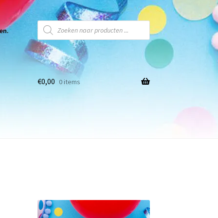
Producten
zoeken
en.
€
0,00
0 items