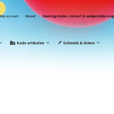
Mijn account
Nieuw!
Openingstijden, contact & veelgestelde vrag
Kado artikelen
Schmink & Grime