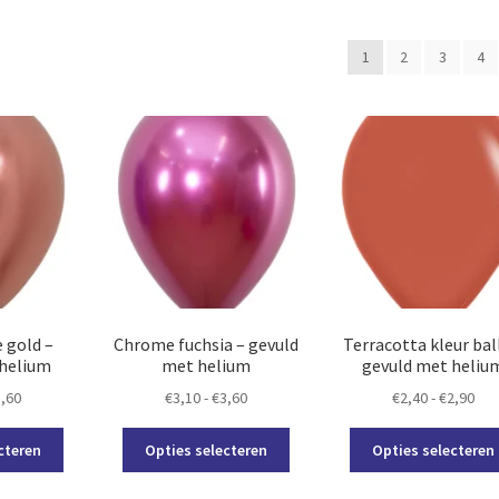
1
2
3
4
 gold –
Chrome fuchsia – gevuld
Terracotta kleur bal
 helium
met helium
gevuld met heliu
Prijsklasse:
Prijsklasse:
Prij
3,60
€
3,10
-
€
3,60
€
2,40
-
€
2,90
€3,10
€3,10
€2,
Dit
Dit
tot
tot
tot
cteren
Opties selecteren
Opties selecteren
product
product
€3,60
€3,60
€2,
heeft
heeft