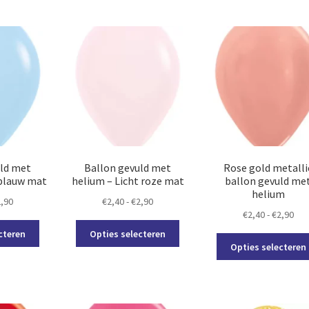
meerdere
meerdere
variaties.
variaties.
Deze
Deze
optie
optie
kan
kan
gekozen
gekozen
worden
worden
op
op
de
de
productpagina
productpagina
uld met
Ballon gevuld met
Rose gold metalli
 blauw mat
helium – Licht roze mat
ballon gevuld me
helium
Prijsklasse:
Prijsklasse:
2,90
€
2,40
-
€
2,90
Prij
€
2,40
-
€
2,90
€2,40
€2,40
Dit
Dit
€2,
tot
tot
cteren
Opties selecteren
product
product
tot
€2,90
€2,90
Opties selecteren
heeft
heeft
€2,
meerdere
meerdere
variaties.
variaties.
Deze
Deze