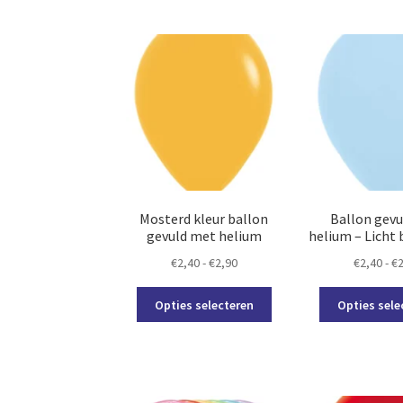
meerdere
variaties.
Deze
optie
kan
gekozen
worden
op
de
productpagina
Mosterd kleur ballon
Ballon gev
gevuld met helium
helium – Licht
Prijsklasse:
€
2,40
-
€
2,90
€
2,40
-
€
€2,40
Dit
tot
Opties selecteren
Opties sele
product
€2,90
heeft
meerdere
variaties.
Deze