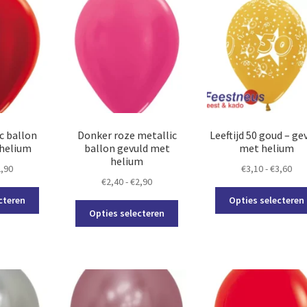
optie
optie
kan
kan
gekozen
gekozen
worden
worden
op
op
de
de
productpagina
productpagina
c ballon
Donker roze metallic
Leeftijd 50 goud – ge
 helium
ballon gevuld met
met helium
helium
Prijsklasse:
Prij
2,90
€
3,10
-
€
3,60
Prijsklasse:
€
2,40
-
€
2,90
€2,40
€3,
Dit
€2,40
tot
tot
cteren
Opties selecteren
Dit
product
tot
€2,90
€3,
Opties selecteren
product
heeft
€2,90
heeft
meerdere
meerdere
variaties.
variaties.
Deze
Deze
optie
optie
kan