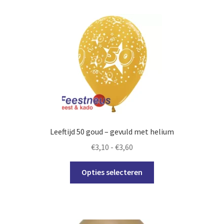
variaties.
Deze
optie
kan
gekozen
worden
op
de
productpagina
Leeftijd 50 goud – gevuld met helium
Prijsklasse:
€
3,10
-
€
3,60
€3,10
Dit
tot
Opties selecteren
product
€3,60
heeft
meerdere
variaties.