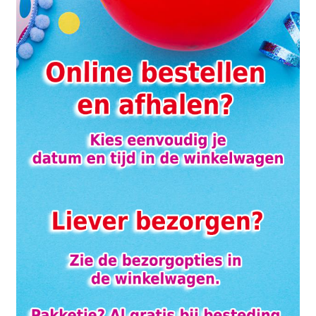
de
productpagina