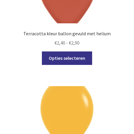
op
de
productpagina
Terracotta kleur ballon gevuld met helium
Prijsklasse:
€
2,40
-
€
2,90
€2,40
Dit
tot
Opties selecteren
product
€2,90
heeft
meerdere
variaties.
Deze
optie
kan
gekozen
worden
op