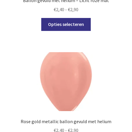
Ballon gevuld met helium – Licht roze mat
Prijsklasse:
€
2,40
-
€
2,90
€2,40
Dit
tot
Opties selecteren
product
€2,90
heeft
meerdere
variaties.
Deze
optie
kan
gekozen
worden
op
de
productpagina
Rose gold metallic ballon gevuld met helium
Prijsklasse:
€
2,40
-
€
2,90