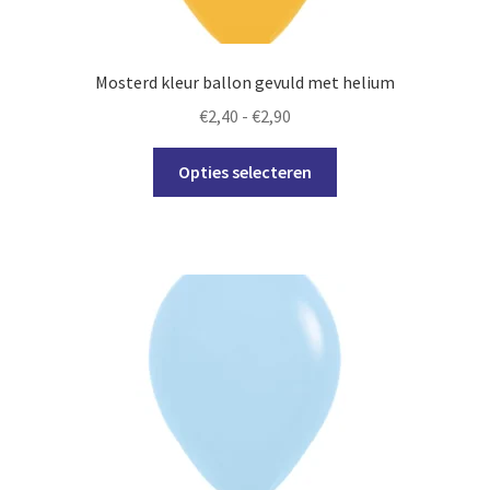
de
productpagina
Mosterd kleur ballon gevuld met helium
Prijsklasse:
€
2,40
-
€
2,90
€2,40
Dit
tot
Opties selecteren
product
€2,90
heeft
meerdere
variaties.
Deze
optie
kan
gekozen
worden
op
de
productpagina