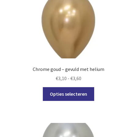
Deze
optie
kan
gekozen
worden
op
de
productpagina
Chrome goud – gevuld met helium
Prijsklasse:
€
3,10
-
€
3,60
€3,10
Dit
tot
Opties selecteren
product
€3,60
heeft
meerdere
variaties.
Deze
optie