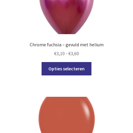
gekozen
worden
op
de
productpagina
Chrome fuchsia – gevuld met helium
Prijsklasse:
€
3,10
-
€
3,60
€3,10
Dit
tot
Opties selecteren
product
€3,60
heeft
meerdere
variaties.
Deze
optie
kan
gekozen
worden