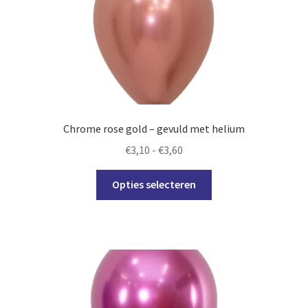
kan
gekozen
worden
op
de
productpagina
Chrome rose gold – gevuld met helium
Prijsklasse:
€
3,10
-
€
3,60
€3,10
Dit
tot
Opties selecteren
product
€3,60
heeft
meerdere
variaties.
Deze
optie
kan