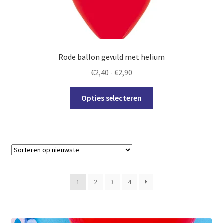
op
de
productpagina
Rode ballon gevuld met helium
Prijsklasse:
€
2,40
-
€
2,90
€2,40
Dit
tot
Opties selecteren
product
€2,90
heeft
meerdere
variaties.
Deze
optie
kan
1
2
3
4
gekozen
worden
op