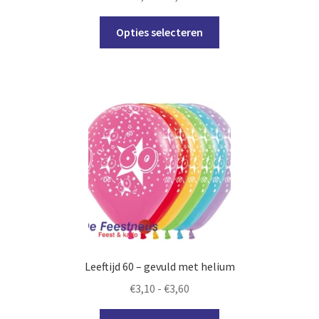
€2,40
Dit
tot
Opties selecteren
product
€2,90
heeft
meerdere
variaties.
Deze
optie
kan
gekozen
worden
op
de
productpagina
Leeftijd 60 – gevuld met helium
Prijsklasse:
€
3,10
-
€
3,60
€3,10
Dit