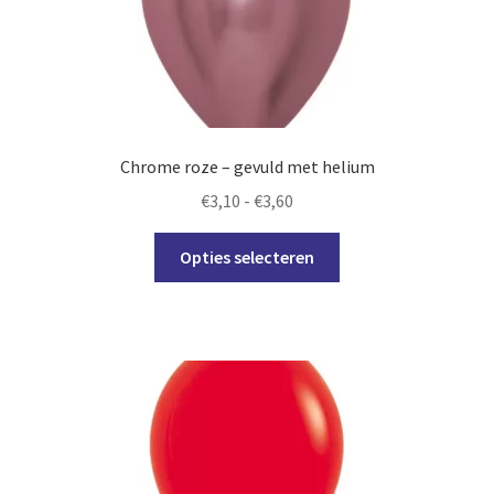
gekozen
worden
op
de
productpagina
Chrome roze – gevuld met helium
Prijsklasse:
€
3,10
-
€
3,60
€3,10
Dit
tot
Opties selecteren
product
€3,60
heeft
meerdere
variaties.
Deze
optie
kan
gekozen
worden