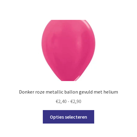
heeft
meerdere
variaties.
Deze
optie
kan
gekozen
worden
op
de
productpagina
Donker roze metallic ballon gevuld met helium
Prijsklasse:
€
2,40
-
€
2,90
€2,40
Dit
tot
Opties selecteren
product
€2,90
heeft
meerdere