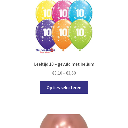
Leeftijd 10 – gevuld met helium
Prijsklasse:
€
3,10
-
€
3,60
€3,10
Dit
tot
Opties selecteren
product
€3,60
heeft
meerdere
variaties.
Deze
optie