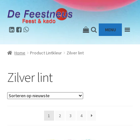
Ga
Ga
door
naar
naar
de
MENU
navigatie
inhoud
Home
Product Lintkleur
Zilver lint
Zilver lint
1
2
3
4