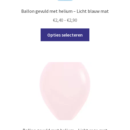
Ballon gevuld met helium – Licht blauw mat
Prijsklasse:
€
2,40
-
€
2,90
€2,40
Dit
tot
Opties selecteren
product
€2,90
heeft
meerdere
variaties.
Deze
optie
kan
gekozen
worden
op
de
productpagina