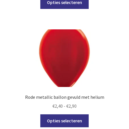
tot
Opties selecteren
product
€3,60
heeft
meerdere
variaties.
Deze
optie
kan
gekozen
worden
op
de
productpagina
Rode metallic ballon gevuld met helium
Prijsklasse:
€
2,40
-
€
2,90
€2,40
Dit
tot
Opties selecteren
product
€2,90