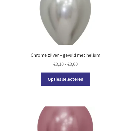
kan
gekozen
worden
op
de
productpagina
Chrome zilver – gevuld met helium
Prijsklasse:
€
3,10
-
€
3,60
€3,10
Dit
tot
Opties selecteren
product
€3,60
heeft
meerdere
variaties.
Deze
optie
kan